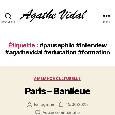
Recherche
Menu
Agathe
Vidal
Étiquette :
#pausephilo #interview
#agathevidal #education #formation
Catégories
AMBIANCE CULTURELLE
Paris – Banlieue
Par
agathe
13/06/2025
Auteur
Date
de
de
sur
Aucun commentaire