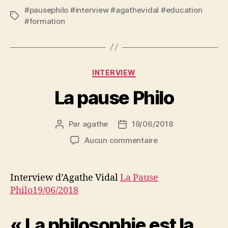
#pausephilo #interview #agathevidal #education
Étiquettes
#formation
Catégories
INTERVIEW
La pause Philo
Par
agathe
19/06/2018
Auteur
Date
de
de
sur
Aucun commentaire
l’article
l’article
La
pause
Philo
Interview d’Agathe Vidal
La Pause
Philo
19/06/2018
« La philosophie est la