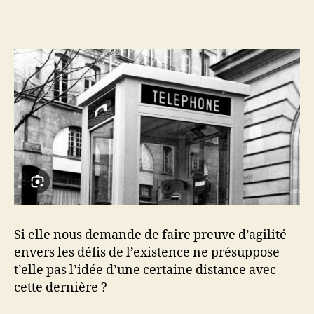
t’elle
pas
le
signe
de
l’espoir
et
du
progrès?
Si elle nous demande de faire preuve d’agilité
envers les défis de l’existence ne présuppose
t’elle pas l’idée d’une certaine distance avec
cette dernière ?