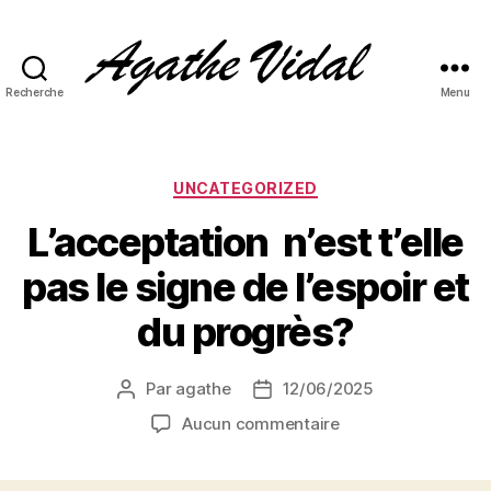
Recherche
Menu
Agathe
Vidal-
Philosophie
appliquée,
Catégories
UNCATEGORIZED
transmission,
L’acceptation n’est t’elle
discernement
pas le signe de l’espoir et
du progrès?
Par
agathe
12/06/2025
Auteur
Date
de
de
sur
Aucun commentaire
l’article
l’article
L’acceptation
n’est