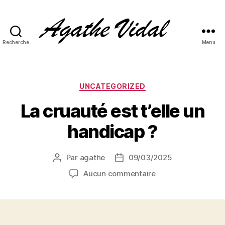
Recherche
Menu
Agathe
Vidal
Catégories
UNCATEGORIZED
La cruauté est t’elle un
handicap ?
Par
agathe
09/03/2025
Auteur
Date
de
de
sur
Aucun commentaire
l’article
l’article
La
cruauté
est
t’elle